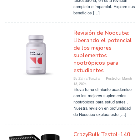
testosterona, en esta revisión
completa e imparcial. Explore sus
beneficios […]
Revisión de Noocube:
Liberando el potencial
de los mejores
suplementos
nootrópicos para
estudiantes
By
Zahra Tunzira
Posted on
March
13, 2024
Eleva tu rendimiento académico
con los mejores suplementos
nootrópicos para estudiantes .
Nuestra revisión en profundidad
de Noocube explora este […]
CrazyBulk Testol-140