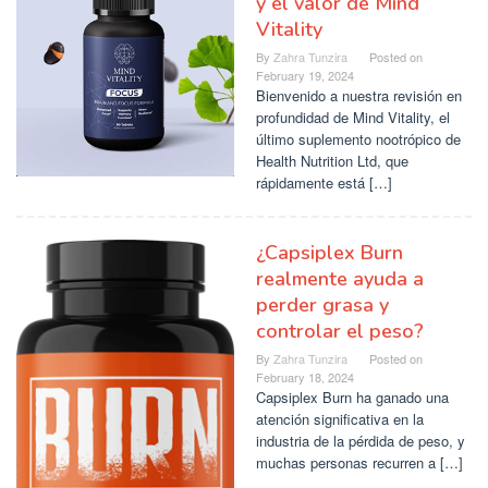
y el valor de Mind
Vitality
By
Zahra Tunzira
Posted on
February 19, 2024
Bienvenido a nuestra revisión en
profundidad de Mind Vitality, el
último suplemento nootrópico de
Health Nutrition Ltd, que
rápidamente está […]
¿Capsiplex Burn
realmente ayuda a
perder grasa y
controlar el peso?
By
Zahra Tunzira
Posted on
February 18, 2024
Capsiplex Burn ha ganado una
atención significativa en la
industria de la pérdida de peso, y
muchas personas recurren a […]