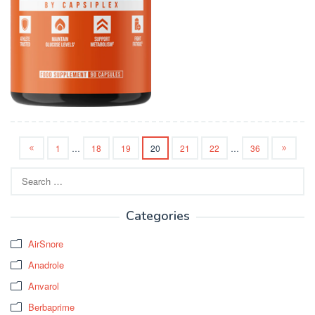
1
…
18
19
20
21
22
…
36
Search
for:
Categories
AirSnore
Anadrole
Anvarol
Berbaprime