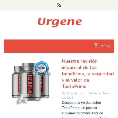
Skip
to
content
MENU
Nuestra revisión
imparcial de los
beneficios, la seguridad
y el valor de
TestoPrime
By
Zahra Tunzira
Posted on
March
21, 2024
Descubra la verdad sobre
TestoPrime, un popular
suplemento potenciador de