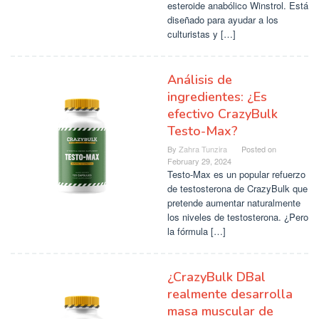
esteroide anabólico Winstrol. Está
diseñado para ayudar a los
culturistas y […]
Análisis de
ingredientes: ¿Es
efectivo CrazyBulk
Testo-Max?
By
Zahra Tunzira
Posted on
February 29, 2024
Testo-Max es un popular refuerzo
de testosterona de CrazyBulk que
pretende aumentar naturalmente
los niveles de testosterona. ¿Pero
la fórmula […]
¿CrazyBulk DBal
realmente desarrolla
masa muscular de