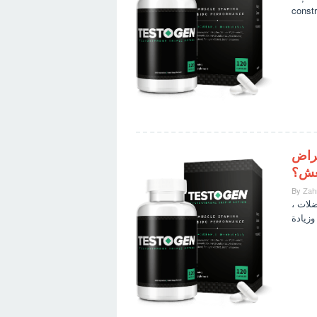
constr
استعراض Testogen: هل 
غش؟
By
Zah
لعضلات