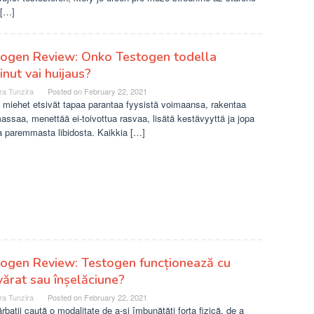
 […]
togen Review: Onko Testogen todella
inut vai huijaus?
ra Tunzira
Posted on
February 22, 2021
 miehet etsivät tapaa parantaa fyysistä voimaansa, rakentaa
assaa, menettää ei-toivottua rasvaa, lisätä kestävyyttä ja jopa
a paremmasta libidosta. Kaikkia […]
ogen Review: Testogen funcționează cu
ărat sau înșelăciune?
ra Tunzira
Posted on
February 22, 2021
ărbații caută o modalitate de a-și îmbunătăți forța fizică, de a