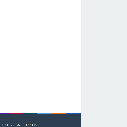
SL
/
ES
/
SV
/
TR
/
UK