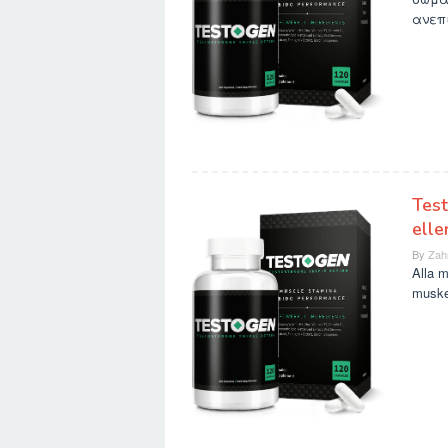
ανεπι
Test
elle
By
Zah
Alla m
muskel