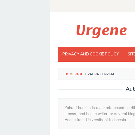
Skip
to
content
PRIVACY AND COOKIE POLICY
SIT
HOMEPAGE
/
ZAHRA TUNZIRA
Aut
Zahra Thunzira is a Jakarta-based nutrit
fitness, and health writer for several b
Health from University of Indonesia.