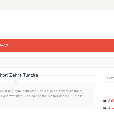
EMAP
hor:
Zahra Tunzira
Search
for:
ionist and gym instructor. She’s also an adventure travel,
logs and websites. She earned her Master degree in Public
Air
Ana