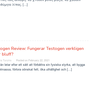
θύμητο λίπος, […]
ogen Review: Fungerar Testogen verkligen
r bluff?
ra Tunzira
Posted on
February 22, 2021
än letar efter ett sätt att förbättra sin fysiska styrka, att bygga
massa, förlora oönskat fett, öka uthållighet och […]