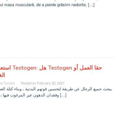
ui masa musculară, de a pierde grăsimi nedorite, […]
Testogen حقا العمل أو
ال
ra Tunzira
Posted on
February 22, 2021
يبحث جميع الرجال عن طريقة لتحسين قوتهم البدنية ، وبناء كتلة ا ،
وفقدان الدهون غير المرغوب فيها ، وزيادة […]