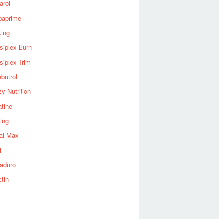
arol
baprime
king
siplex Burn
siplex Trim
nbutrol
y Nutrition
atine
ting
al Max
l
aduro
ctin