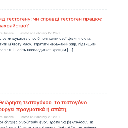
яд тестогену: чи справді тестоген працює
шахрайство?
ra Tunzira
Posted on
February 22, 2021
оловіки шукають спосіб поліпшити свої фізичні сили,
тити м’язову масу, втратити небажаний жир, підвищити
валість і навіть насолодитися кращим […]
θεώρηση τεστογόνου: Το τεστογόνο
τουργεί πραγματικά ή απάτη;
ra Tunzira
Posted on
February 22, 2021
οι άντρες αναζητούν έναν τρόπο να βελτιώσουν τη
ική τους δύναμη, να χτίσουν μυϊκή μάζα, να χάσουν