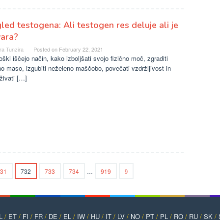
led testogena: Ali testogen res deluje ali je
vara?
ra Tunzira
Posted on
February 22, 2021
ški iščejo način, kako izboljšati svojo fizično moč, zgraditi
o maso, izgubiti neželeno maščobo, povečati vzdržljivost in
živati […]
31
732
733
734
…
919
L
/
ET
/
FI
/
FR
/
DE
/
EL
/
IW
/
HU
/
IT
/
LV
/
NO
/
PT
/
PL
/
RO
/
RU
/
SK
/