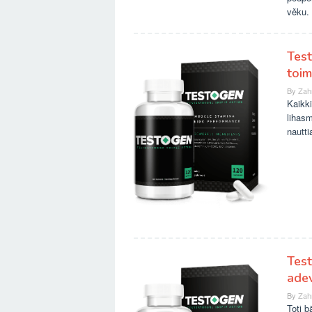
věku.
Tes
toim
By
Zah
Kaikki
lihasm
nautti
Test
adev
By
Zah
Toți b