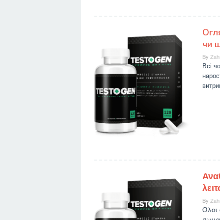
Огл
чи 
By
Zah
Всі ч
нарос
витри
Ανα
λει
By
Zah
Όλοι 
σωματ