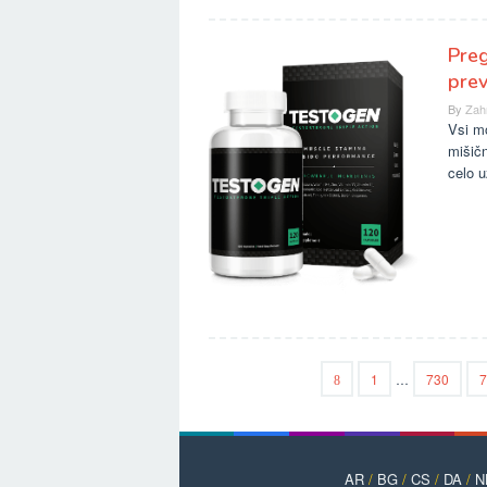
Preg
pre
By
Zah
Vsi mo
mišičn
celo u
1
…
730
7
AR
/
BG
/
CS
/
DA
/
N