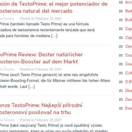
Anv
sión de TestoPrime: el mejor potenciador de
osterona natural del mercado
Ber
ra Tunzira
Posted on
February 23, 2021
Bul
Prime (también llamado Testo Prime) es una fórmula
Cap
ciadora de testosterona recientemente lanzada que está
ada para hombres de mediana […]
Cap
Cle
oPrime Review: Bester natürlicher
Craz
tosteron-Booster auf dem Markt
Cre
ra Tunzira
Posted on
February 23, 2021
Cut
rime (auch Testo Prime genannt) ist eine neu eingeführte
teron-Boosting-Formel, die für Männer mittleren bis hohen Alters
D-B
kelt wurde. Laut […]
Dba
Dec
nze TestoPrime: Nejlepší přírodní
Ere
osteronový posilovač na trhu
ra Tunzira
Posted on
February 23, 2021
Prime (také nazývaný Testo Prime) je nově spuštěný vzorec
ující testosteron, který je určen pro muže středního až starého