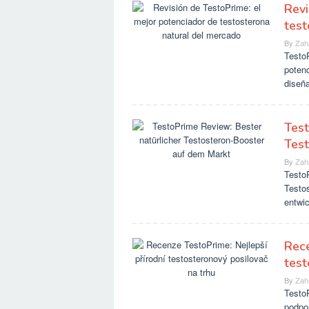
Revi
test
By
Zah
Testo
poten
diseñ
Test
Tes
By
Zah
TestoP
Testos
entwic
Rece
test
By
Zah
Testo
podpor